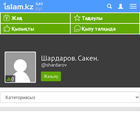
қаз
рус
Жаңа
Таңдаулы
Қызықты
Қызу талқыда
Шардаров. Сакен.
@shardarov
0