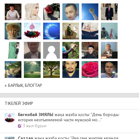
» БАРЛЫҚ БЛОГТАР
ТІКЕЛЕЙ ЭФИР
Бөгенбай ЗИЯЛЫ
жаңа жазба қосты: "День бороды:
история неотъемлемой части мужской мо..."
3 жыл бұрын
Cаттар
жаңа жазба қосты: "Әке гені жүктілік кезінде