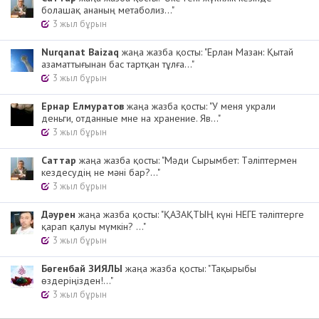
болашақ ананың метаболиз..."
3 жыл бұрын
Nurqanat Baizaq
жаңа жазба қосты: "Ерлан Мазан: Қытай
азаматтығынан бас тартқан тұлға..."
3 жыл бұрын
Ернар Елмуратов
жаңа жазба қосты: "У меня украли
деньги, отданные мне на хранение. Яв..."
3 жыл бұрын
Cаттар
жаңа жазба қосты: "Мәди Сырымбет: Тәліптермен
кездесудің не мәні бар?..."
3 жыл бұрын
Дәурен
жаңа жазба қосты: "ҚАЗАҚТЫҢ күні НЕГЕ тәліптерге
қарап қалуы мүмкін? ..."
3 жыл бұрын
Бөгенбай ЗИЯЛЫ
жаңа жазба қосты: "Тақырыбы
өздеріңізден!..."
3 жыл бұрын